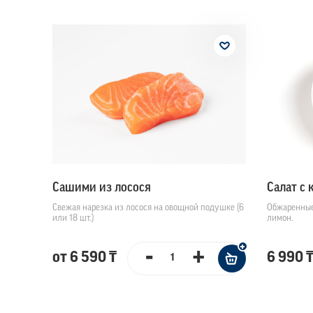
Сашими из лосося
Салат с 
Свежая нарезка из лосося на овощной подушке (6
Обжаренные 
или 18 шт.)
лимон.
-
+
от 6 590 ₸
6 990 