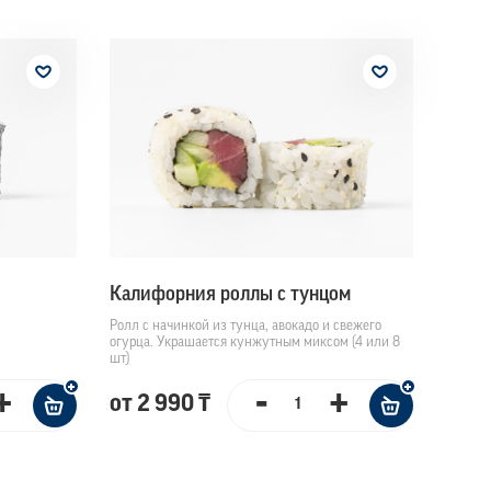
Калифорния роллы с тунцом
Ролл с начинкой из тунца, авокадо и свежего
огурца. Украшается кунжутным миксом (4 или 8
шт)
+
-
+
от 2 990 ₸