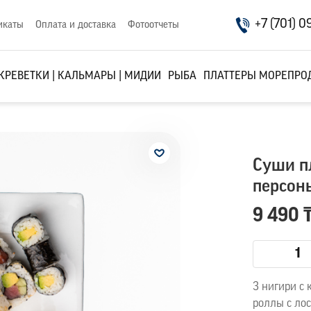
+7 (701) 0
икаты
Оплата и доставка
Фотоотчеты
КРЕВЕТКИ | КАЛЬМАРЫ | МИДИИ
РЫБА
ПЛАТТЕРЫ МОРЕПРО
Суши пл
персон
9 490 
3 нигири с 
роллы с ло