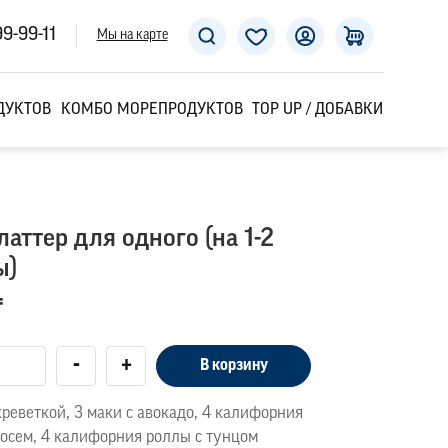
99-99-11
Мы на карте
ДУКТОВ
КОМБО МОРЕПРОДУКТОВ
TOP UP / ДОБАВКИ
аттер для одного (на 1-2
ы)
₸
-
+
В корзину
креветкой, 3 маки с авокадо, 4 калифорния
сосем, 4 калифорния роллы с тунцом