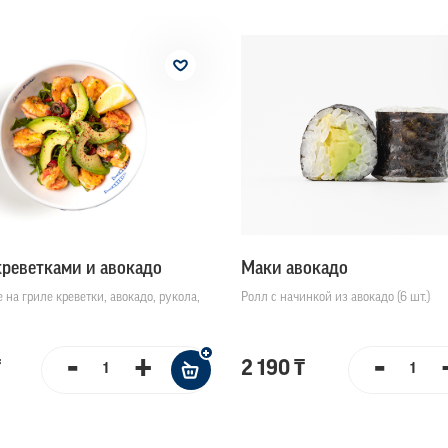
креветками и авокадо
Маки авокадо
на гриле креветки, авокадо, рукола,
Ролл с начинкой из авокадо (6 шт.)
-
+
-
₸
2 190 ₸