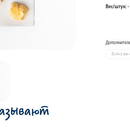
Вес/штук: -
Дополнител
казывают