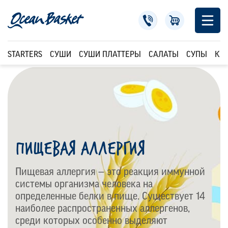
STARTERS
СУШИ
СУШИ ПЛАТТЕРЫ
САЛАТЫ
СУПЫ
КР
ПИЩЕВАЯ АЛЛЕРГИЯ
Пищевая аллергия — это реакция иммунной
системы организма человека на
определенные белки в пище. Существует 14
наиболее распространенных аллергенов,
среди которых особенно выделяют